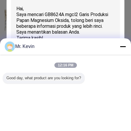
2026-04-10
Konstruksi Australia yang Berbukti di Masa
Depan: Solusi Otomatis untuk Manufaktur
Berkelanjutan
Mr. Kevin
2025-07-14
mesin papan mgo sepenuhnya otomatis
12:16 PM
Good day, what product are you looking for?
2017-02-24
Sistem pemotongan otomatis untuk mesin
Kirimkan
papan MGO otomatis penuh
Mengubah bahasa
Indonesian