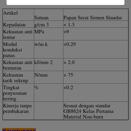
Artikel
Satuan
Papan Serat Semen Standar
Kepadatan
g/cm 3
< 1.3
Kekuatan anti
MPa
>9
lentur
Modul
w/m.k
<0.29
konduksi
panas
Kekuatan anti
kJ/mm 2
> 2.0
benturan
Kekuatan
N/mm
> 75
tarik sekrup
Tingkat
%
<0.2
penyusutan
kering
Kinerja tanpa
Sesuai dengan standar
pembakaran
GB8624 Kelas Pertama
Material Non-burn