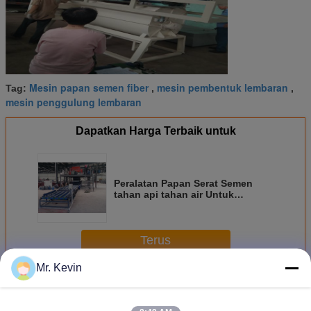
Mesin papan semen fiber
mesin pembentuk lembaran
Tag:
,
,
mesin penggulung lembaran
Dapatkan Harga Terbaik untuk
Peralatan Papan Serat Semen
tahan api tahan air Untuk
Panjang 2400-2440 mm
Terus
Mr. Kevin
Jalur produksi papan serat semen
Lebih