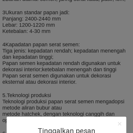
3Ukuran standar papan jadi:
Panjang: 2400-2440 mm
Lebar: 1200-1220 mm
Ketebalan: 4-30 mm
4Kapadatan papan serat semen:
Tiga jenis: kepadatan rendah; kepadatan menengah
dan kepadatan tinggi;
Papan semen kepadatan rendah digunakan untuk
dekorasi interior;ketebalan menengah dan tinggi
Papan serat semen digunakan untuk dekorasi
eksternal atau dekorasi interior.
5.Teknologi produksi
Teknologi produksi papan serat semen mengadopsi
metode aliran bubur atau
metode hatchek, dengan teknologi canggih dan
operasi yang lebih sederhana.
Tinggalkan pesan