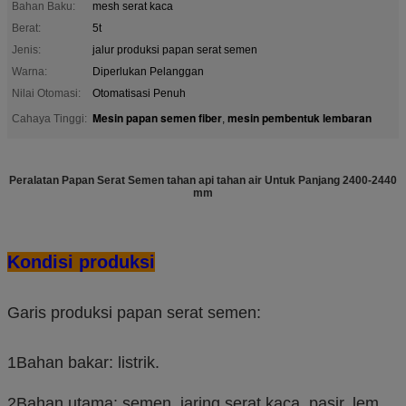
Bahan Baku:
mesh serat kaca
Berat:
5t
Jenis:
jalur produksi papan serat semen
Warna:
Diperlukan Pelanggan
Nilai Otomasi:
Otomatisasi Penuh
Mesin papan semen fiber
mesin pembentuk lembaran
Cahaya Tinggi:
,
Peralatan Papan Serat Semen tahan api tahan air Untuk Panjang 2400-2440
mm
Kondisi produksi
Garis produksi papan serat semen:
1Bahan bakar: listrik.
2Bahan utama: semen, jaring serat kaca, pasir, lem,