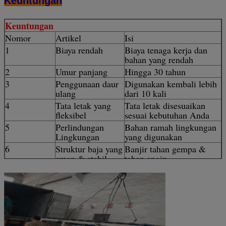
Keuntungan
Keuntungan
Nomor
Artikel
Isi
1
Biaya rendah
Biaya tenaga kerja dan
bahan yang rendah
2
Umur panjang
Hingga 30 tahun
3
Penggunaan daur
Digunakan kembali lebih
ulang
dari 10 kali
4
Tata letak yang
Tata letak disesuaikan
fleksibel
sesuai kebutuhan Anda
5
Perlindungan
Bahan ramah lingkungan
Lingkungan
yang digunakan
6
Struktur baja yang
Banjir tahan gempa &
aman & stabil
tahan angin