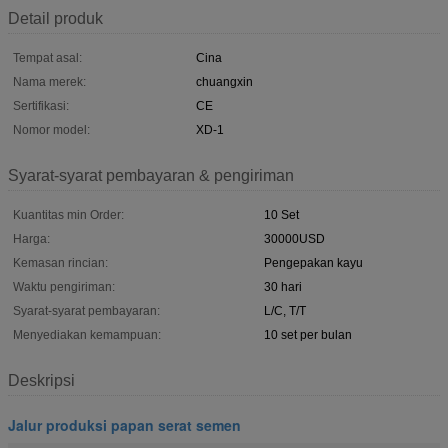
Detail produk
Tempat asal:
Cina
Nama merek:
chuangxin
Sertifikasi:
CE
Nomor model:
XD-1
Syarat-syarat pembayaran & pengiriman
Kuantitas min Order:
10 Set
Harga:
30000USD
Kemasan rincian:
Pengepakan kayu
Waktu pengiriman:
30 hari
Syarat-syarat pembayaran:
L/C, T/T
Menyediakan kemampuan:
10 set per bulan
Deskripsi
Jalur produksi papan serat semen