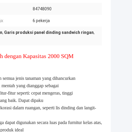
84748090
ja:
6 pekerja
en
,
Garis produksi panel dinding sandwich ringan
,
ch dengan Kapasitas 2000 SQM
an semua jenis tanaman yang dihancurkan
ia mentah yang dianggap sebagai
ur-fitur seperti: cepat mengeras, tinggi
 yang baik. Dapat dipaku
orasi dalam ruangan, seperti lis dinding dan langit-
ga dapat digunakan secara luas pada furnitur kelas atas,
 produk ideal