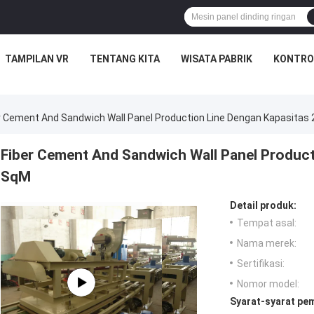
TAMPILAN VR
TENTANG KITA
WISATA PABRIK
KONTRO
r Cement And Sandwich Wall Panel Production Line Dengan Kapasitas
Fiber Cement And Sandwich Wall Panel Product
SqM
Detail produk:
Tempat asal:
Nama merek:
Sertifikasi:
Nomor model:
Syarat-syarat pe