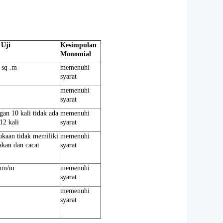
 Uji
Kesimpulan
Monomial
 sq .m
memenuhi
syarat
memenuhi
syarat
gan 10 kali tidak ada
memenuhi
12 kali
syarat
kaan tidak memiliki
memenuhi
akan dan cacat
syarat
mm/m
memenuhi
syarat
memenuhi
syarat