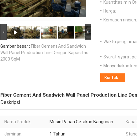
Kuantitas min Or
Harga:
Kemasan rincian:
Waktu pengirima
Gambar besar :
Fiber Cement And Sandwich
Wall Panel Production Line Dengan Kapasitas
Syarat-syarat p
2000 SqM
Menyediakan ke
Kontak
Fiber Cement And Sandwich Wall Panel Production Line De
Deskripsi
Nama Produk:
Mesin Papan Cetakan Bangunan
Kapas
Jaminan:
1 Tahun
Stand