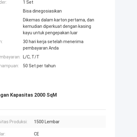
der:
1 Set
Bisa dinegosiasikan
Dikemas dalam karton pertama, dan
kemudian diperkuat dengan kasing
kayu untuk pengepakan luar
n:
30 hari kerja setelah menerima
pembayaran Anda
embayaran:
L/C, T/T
mampuan:
50 Set per tahun
ngan Kapasitas 2000 SqM
itas Produksi:
1500 Lembar
ar:
CE