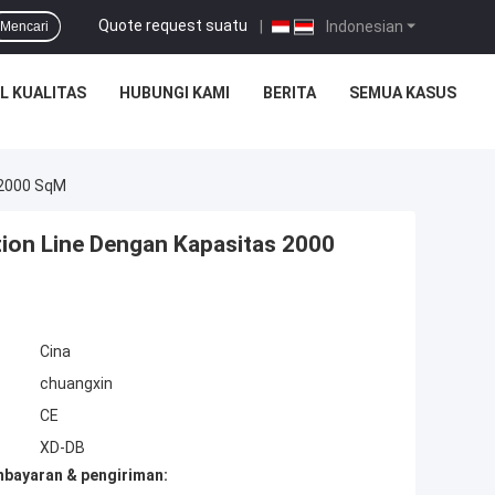
Quote request suatu
|
Indonesian
Mencari
L KUALITAS
HUBUNGI KAMI
BERITA
SEMUA KASUS
 2000 SqM
ion Line Dengan Kapasitas 2000
Cina
chuangxin
CE
XD-DB
mbayaran & pengiriman: