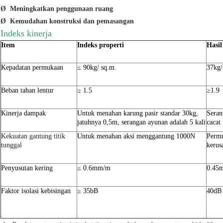
Ø
Meningkatkan penggunaan ruang
Ø
Kemudahan konstruksi dan pemasangan
Indeks kinerja
Item
Indeks properti
Hasil
Kepadatan permukaan
≤ 90kg/ sq.m.
37kg/
Beban tahan lentur
≥ 1.5
≥1.9
Kinerja dampak
Untuk menahan karung pasir standar 30kg,
Seran
jatuhnya 0,5m, serangan ayunan adalah 5 kali
cacat 
Kekuatan gantung titik
Untuk menahan aksi menggantung 1000N
Permu
tunggal
kerus
Penyusutan kering
≤ 0.6mm/m
0.45
Faktor isolasi kebisingan
≥ 35bB
40dB