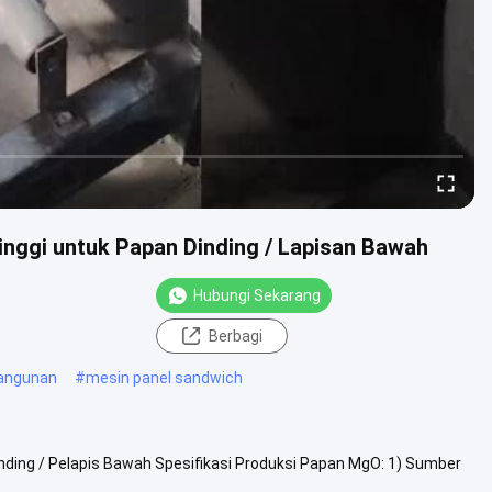
inggi untuk Papan Dinding / Lapisan Bawah
Hubungi Sekarang
Berbagi
angunan
#
mesin panel sandwich
inding / Pelapis Bawah Spesifikasi Produksi Papan MgO: 1) Sumber
.
Lihat Lebih Lanjut