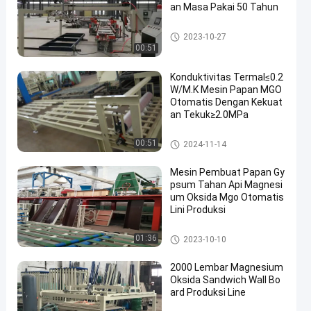
an Masa Pakai 50 Tahun
Garis Produksi Papan Mgo
2023-10-27
00:51
Konduktivitas Termal≤0.2
W/M.K Mesin Papan MGO
Otomatis Dengan Kekuat
an Tekuk≥2.0MPa
Garis Produksi Papan Mgo
00:51
2024-11-14
Mesin Pembuat Papan Gy
psum Tahan Api Magnesi
um Oksida Mgo Otomatis
Lini Produksi
Garis Produksi Papan Mgo
01:36
2023-10-10
2000 Lembar Magnesium
Oksida Sandwich Wall Bo
ard Produksi Line