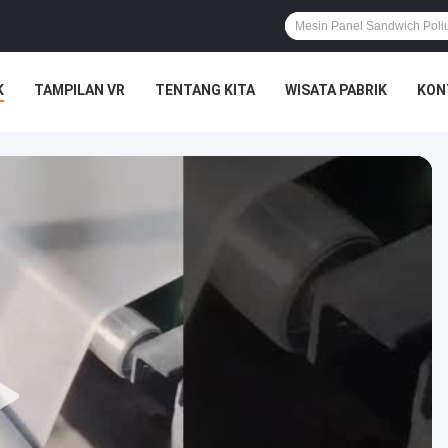
K
TAMPILAN VR
TENTANG KITA
WISATA PABRIK
KON