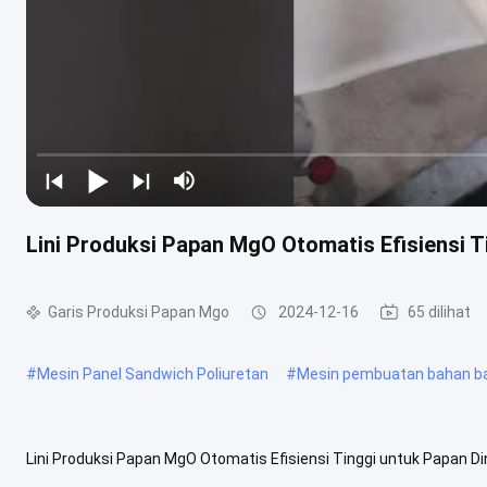
Lini Produksi Papan MgO Otomatis Efisiensi T
Garis Produksi Papan Mgo
2024-12-16
65 dilihat
#
Mesin Panel Sandwich Poliuretan
#
Mesin pembuatan bahan b
Lini Produksi Papan MgO Otomatis Efisiensi Tinggi untuk Papan D
bahan baku yang luas 2) Teknologi proses yang mudah 3) Insinyur ..