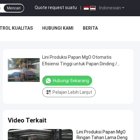
Quote request suatu
|
Indonesian
Mencari
TROL KUALITAS
HUBUNGI KAMI
BERITA
Lini Produksi Papan MgO Otomatis
Efisiensi Tinggi untuk Papan Dinding /
Lapisan Bawah
Hubungi Sekarang
Pelajari Lebih Lanjut
Video Terkait
Lini Produksi Papan MgO
Ringan Tahan Lama Deng